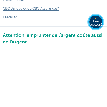
CBC Banque et/ou CBC Assurances?
Durabilité
Une
question?
Attention, emprunter de l'argent coûte aussi
de l'argent.
®
Sitemap
Tarifs
Informations légales
CBC Banque et/ou CBC Assurances?
Accessibilité numérique
Suivez-nous sur