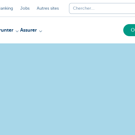
anking
Jobs
Autres sites
unter
Assurer
O