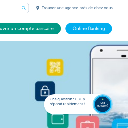
Trouver une agence près de chez vous
uvrir un compte bancaire
Online Banking
Votre
assista
digital
Trouve
FAQ
Kate
une
Une question? CBC y
agenc
Une
répond rapidement !
question?