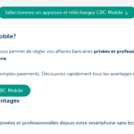
Sélectionnez un appstore et téléchargez CBC Mobile
obile?
us permet de régler vos affaires bancaires
privées
et profess
one
.
e simples paiements. Découvrez rapidement tous les avantages 
CBC Mobile
antages
privées et professionnelles depuis votre smartphone sans lec