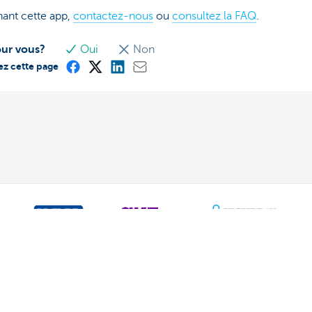
ant cette app,
contactez-nous
ou
consultez la FAQ
.
our vous?
Oui
Non
ez cette page
ous
Ressources
-vous
Online banking