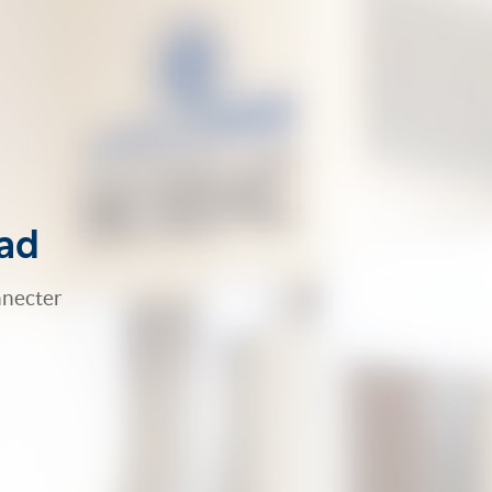
Pad
nnecter