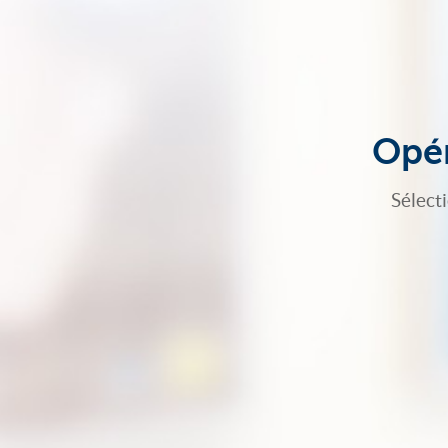
Opér
Sélect