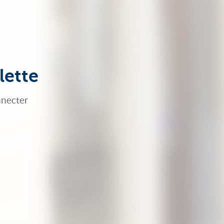
lette
nnecter