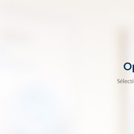
Op
Sélect