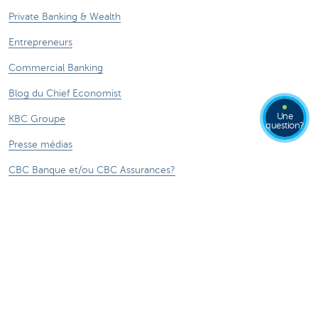
Private Banking & Wealth
Entrepreneurs
Commercial Banking
Blog du Chief Economist
Une
KBC Groupe
question?
Presse médias
CBC Banque et/ou CBC Assurances?
Durabilité
Attention, emprunter de l'argent coûte aussi
de l'argent.
®