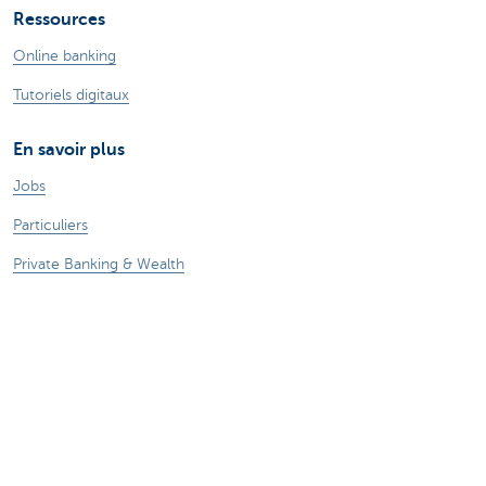
Ressources
Online banking
Tutoriels digitaux
En savoir plus
Jobs
Particuliers
Private Banking & Wealth
Entrepreneurs
Commercial Banking
Blog du Chief Economist
KBC Groupe
Presse médias