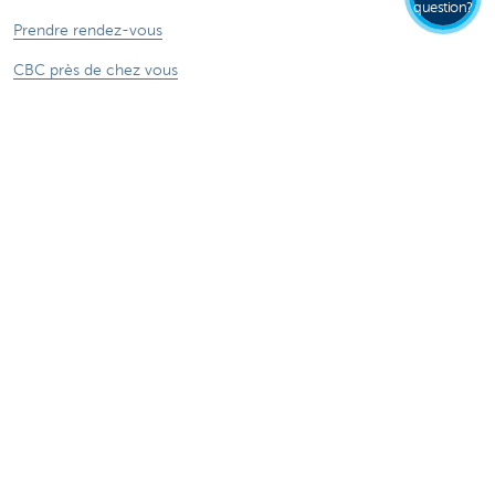
question?
Prendre rendez-vous
CBC près de chez vous
Appeler nos experts
Une plainte?
Card Stop
Signaler une fraude sur Internet
Ressources
Online banking
Tutoriels digitaux
En savoir plus
Jobs
Particuliers