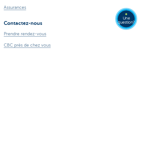
Assurances
Une
question?
Contactez-nous
Prendre rendez-vous
CBC près de chez vous
Appeler nos experts
Une plainte?
Card Stop
Signaler une fraude sur Internet
Ressources
Online banking
Tutoriels digitaux