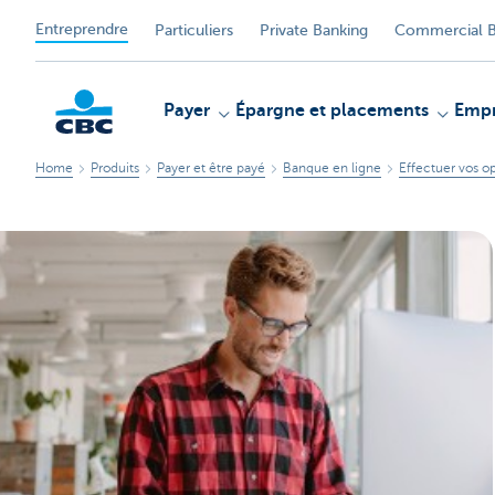
Entreprendre
Particuliers
Private Banking
Commercial B
Payer
Épargne et placements
Empr
Home
Produits
Payer et être payé
Banque en ligne
Effectuer vos op
KBC