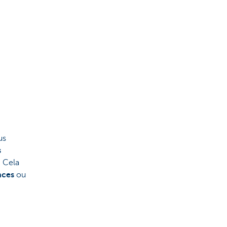
us
s
. Cela
nces
ou