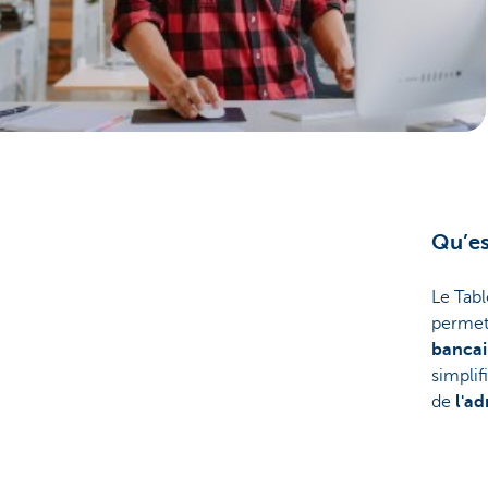
Entrepreneurs
Qu’es
Le Tab
permet 
bancai
simplif
de
l'ad