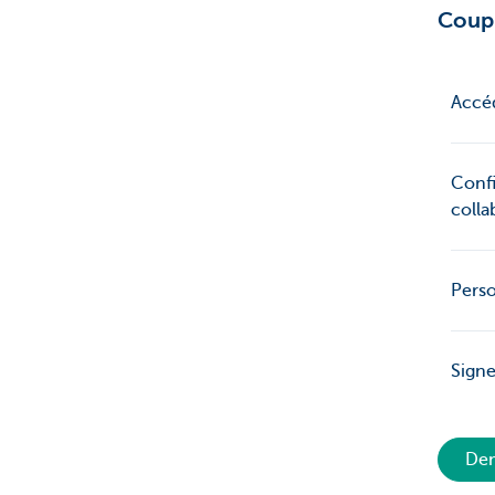
Coup 
Accéd
Confi
colla
Perso
Signe
Dem