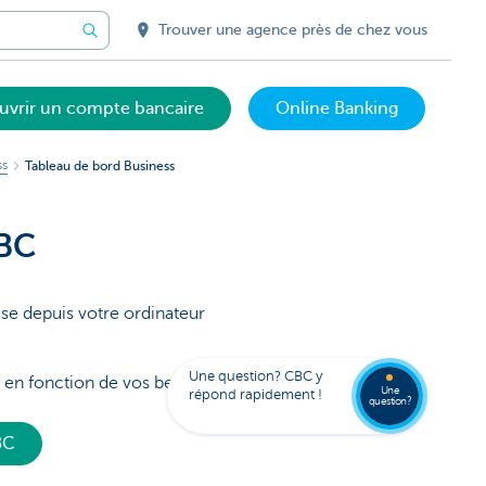
Trouver une agence près de chez vous
uvrir un compte bancaire
Online Banking
ss
Tableau de bord Business
CBC
ise depuis votre ordinateur
Trouve
FAQ
une
Une question? CBC y
d en fonction de vos besoins
agenc
Une
répond rapidement !
question?
BC