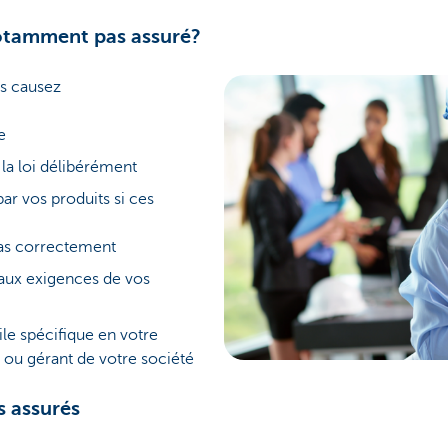
notamment pas assuré?
s causez
e
 la loi délibérément
r vos produits si ces
as correctement
aux exigences de vos
ile spécifique en votre
r ou gérant de votre société
s assurés