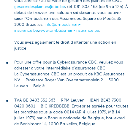
vous adresser au Service de gestion des plaintes de CBC,
gestiondesplaintes@cbc.be
, tél. 081 803 163 (de 9h à 12h). À
défaut de trouver une solution satisfaisante, vous pouvez
saisir l'Ombudsman des Assurances, Square de Meeûs 35,
1000 Bruxelles,
info@ombudsman-
insurance.be
,
www.ombudsman-insurance.be
.
Vous avez également le droit d'intenter une action en
justice.
Pour une offre pour la Cyberassurance CBC, veuillez vous
adresser à votre intermédiaire d'assurances CBC.
La Cyberassurance CBC est un produit de KBC Assurances
NV – Professor Roger Van Overstraetenplein 2 – 3000
Leuven – België
TVA BE 0403.552.563 – RPM Leuven – IBAN BE43 7300
0420 0601 – BIC KREDBEBB. Entreprise agréée pour toutes
les branches sous le code 0014 (AR 4 juillet 1979, MB 14
juillet 1979) par la Banque nationale de Belgique, boulevard
de Berlaimont 14, 1000 Bruxelles, Belgique.