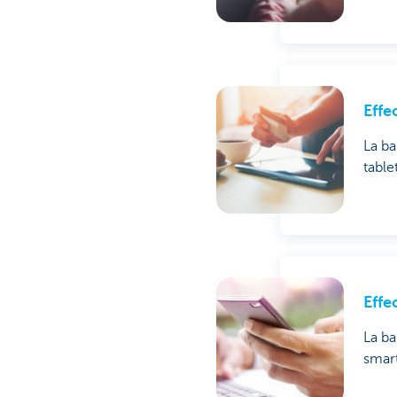
Effe
La ba
table
Effe
La ba
smar