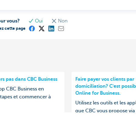
our vous?
Oui
Non
ez cette page
rs pas dans CBC Business
Faire payer vos clients par
domiciliation? C'est possi
'app CBC Business en
Online for Business.
étapes et commencer à
Utilisez les outils et les app
que CBC vous propose via
Online for Business. Ouvrir
vos domiciliations europé
deviendra alors un véritabl