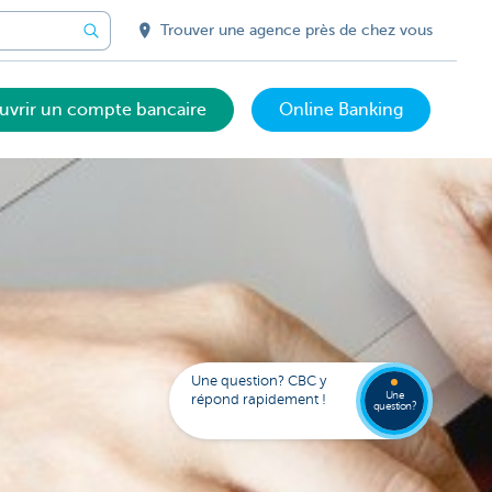
Trouver une agence près de chez vous
uvrir un compte bancaire
Online Banking
Trouve
FAQ
une
Une question? CBC y
agenc
Une
répond rapidement !
question?