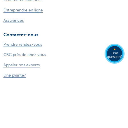
Entreprendre en ligne
Assurances
Contactez-nous
Prendre rendez-vous
Une
CBC près de chez vous
question?
Appeler nos experts
Une plainte?
Card Stop
Signaler une fraude sur Internet
Ressources
Online banking