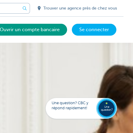
Trouver une agence près de chez vous
Ouvrir un compte bancaire
Se connecter
Votre
assista
digital
Trouve
Contac
Kate
une
Une question? CBC y
agenc
Une
répond rapidement!
question?