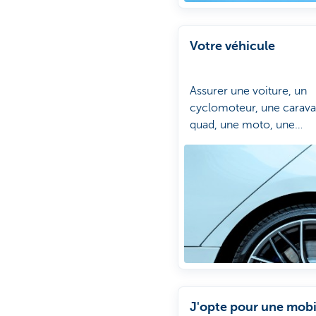
Votre véhicule
Assurer une voiture, un
cyclomoteur, une carava
quad, une moto, une
camionnette ou un bate
Chez CBC, assurez n’im
quel véhicule contre tous
risques.
J'opte pour une mobi