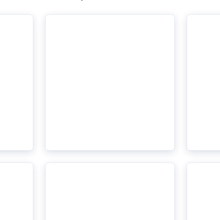
n
Véhicules autonomes: est-ce
Pas en
pour bientôt?
condui
idées 
En savoir plus
En savoi