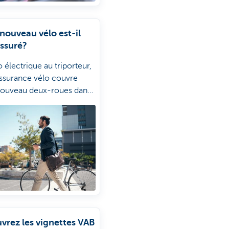
nouveau vélo est-il
assuré?
 électrique au triporteur,
assurance vélo couvre
nouveau deux-roues dans
e entier en cas de vol et
mmages.
vrez les vignettes VAB