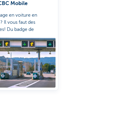
CBC Mobile
age en voiture en
 Il vous faut des
tes! Du badge de
ge à la vignette
nnementale (LEZ) en
 par les vignettes
es pour les autoroutes,
ule adresse: CBC Mobile.