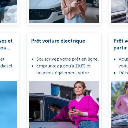
ves et
Prêt voiture électrique
Prêt v
 ou
partir
 et
Souscrivez votre prêt en ligne.
Vous
diesel.
Empruntez jusqu'à 110% et
voit
financez également votre
Déco
borne de recharge.
d'oc