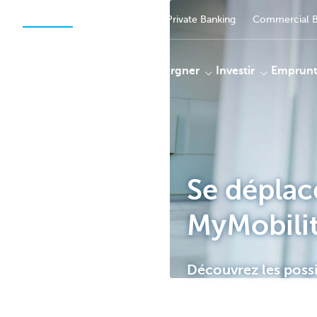
Particuliers
Entreprendre
Private Banking
Commercial B
Payer
Epargner
Investir
Emprunt
Particulieren
Se déplac
MyMobility
Découvrez les possi