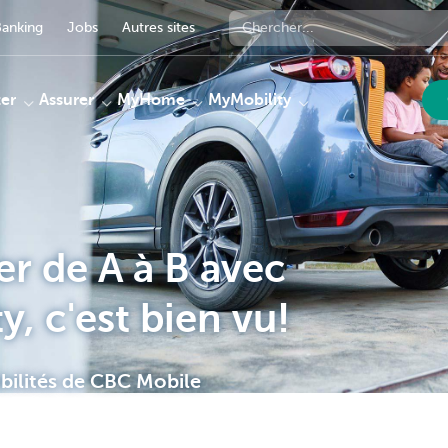
anking
Jobs
Autres sites
er
Assurer
MyHome
MyMobility
er de A à B avec
, c'est bien vu!
bilités de CBC Mobile