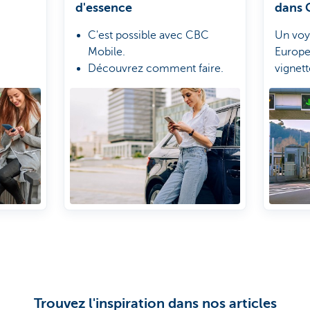
d'essence
dans 
C'est possible avec CBC
Un voy
Mobile.
Europe?
Découvrez comment faire.
vignet
télépéa
enviro
passant
routièr
une se
Trouvez l'inspiration dans nos articles