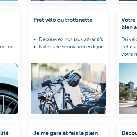
Prêt vélo ou trottinette
Votre 
bien 
Découvrez nos taux attractifs.
Du vélo
ne, un
Faites une simulation en ligne.
cette 
votre 
au?
le mond
porte
de do
 les
lité
Je me gare et fais le plein
Décou