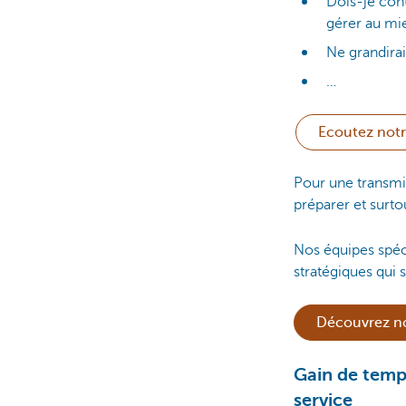
Dois-je cont
gérer au mi
Ne grandira
…
Ecoutez notr
Pour une transmis
préparer et surtou
Nos équipes spéci
stratégiques qui s
Découvrez no
Gain de temps
service