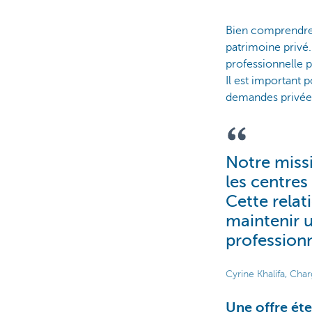
Bien comprendre 
patrimoine privé.
professionnelle 
Il est important
demandes privée
Notre missi
les centres
Cette relat
maintenir u
professionn
Cyrine Khalifa, Cha
Une offre ét