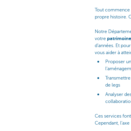
Tout commence av
propre histoire.
Notre Départemen
votre
patrimoin
d’années. Et pour
vous aider à atte
Proposer un
l’aménageme
Transmettre 
de legs
Analyser des
collaboratio
Ces services font
Cependant, l’axe 