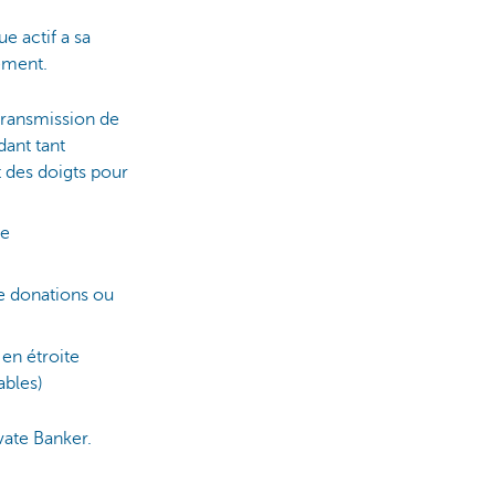
 actif a sa
ement.
transmission de
dant tant
t des doigts pour
de
de donations ou
 en étroite
ables)
vate Banker.