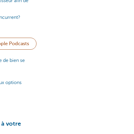
isseur afin de
oncurrent?
pple Podcasts
le de bien se
aux options
 à votre