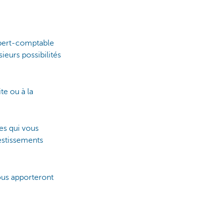
xpert-comptable
ieurs possibilités
te ou à la
es qui vous
vestissements
ous apporteront