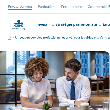
Private Banking
Particuliers
Entreprendre
Commercial B
Investir
Stratégie patrimoniale
Ent
FR
Un soutien complet, professionnel et privé, pour les dirigeants d’entre
Particulieren