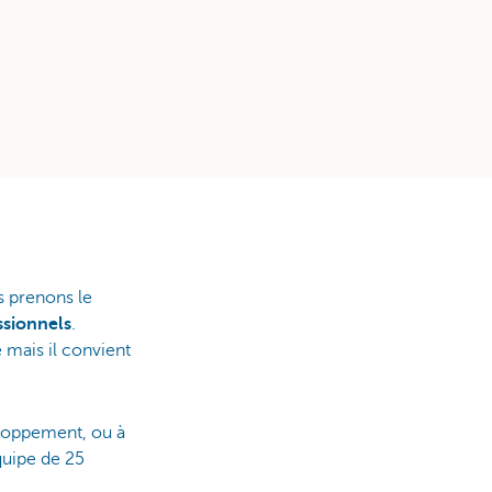
s prenons le
ssionnels
.
e mais il convient
eloppement, ou à
quipe de 25