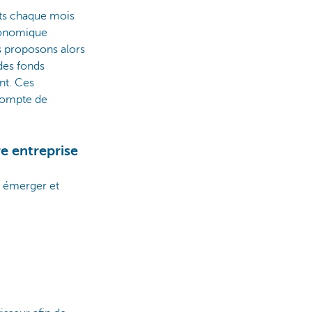
rts chaque mois
conomique
s proposons alors
 des fonds
nt. Ces
 compte de
e entreprise
t émerger et