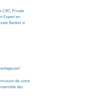
le CBC Private
un Expert en
vate Banker si
avantageuse?
smission de votre
 ensemble des