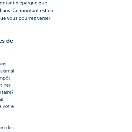
montant d'épargne que
54 ans. Ce montant est en
que vous pourrez verser
es de
une
maximal
impôt
miner
rsaire?
ns
e votre
art des