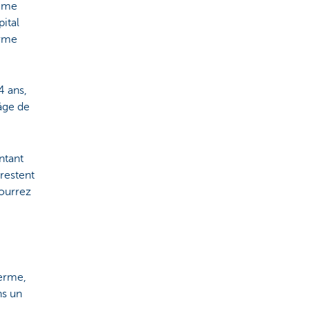
5ème
pital
erme
4 ans,
'âge de
ntant
 restent
pourrez
terme,
ns un