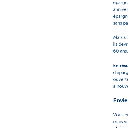
épargn
anniver
épargné
sans p
Mais s'
ils dev
60 ans.
En ré
d'éparg
ouverte
à nouv
Envie
Vous en
mais v