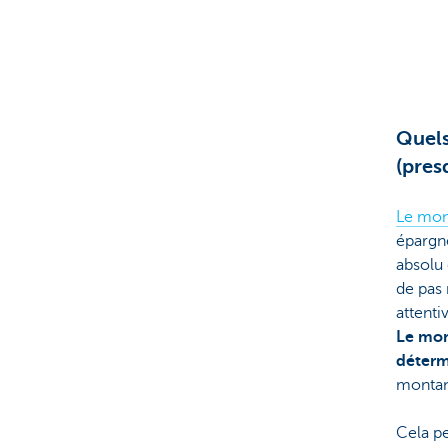
Quels
(pres
Le mon
épargne
absolu 
de pas 
attent
Le mon
déterm
montant
Cela pe