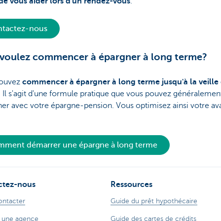
 de vous aider lors d'un rendez-vous
.
tactez-nous
voulez commencer à épargner à long terme?
pouvez
commencer à épargner à long terme jusqu'à la veille
. Il s'agit d'une formule pratique que vous pouvez généralemen
er avec votre épargne-pension. Vous optimisez ainsi votre av
ment démarrer une épargne à long terme
ctez-nous
Ressources
ontacter
Guide du prêt hypothécaire
 une agence
Guide des cartes de crédits