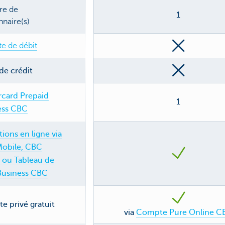
e de
1
nnaire(s)
te de débit
de crédit
rcard Prepaid
1
ess CBC
ions en ligne via
obile, CBC
 ou Tableau de
Business CBC
 privé gratuit
via
Compte Pure Online C