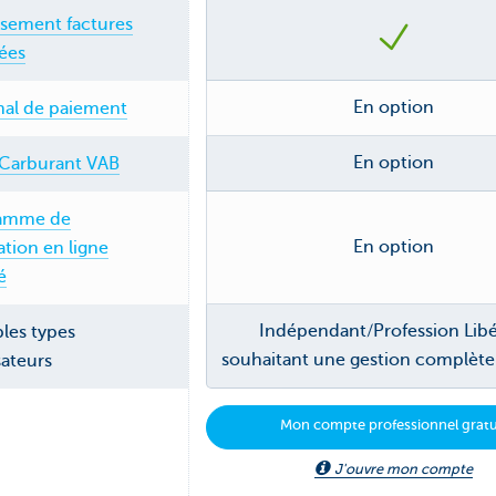
ssement factures
ées
En option
nal de paiement
En option
 Carburant VAB
amme de
En option
ation en ligne
é
Indépendant/Profession Libé
les types
souhaitant une gestion complète 
sateurs
Mon compte professionnel gratu
J'ouvre mon compte