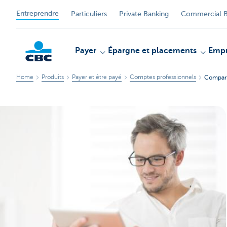
Entreprendre
Particuliers
Private Banking
Commercial B
Payer
Épargne et placements
Empr
Home
Produits
Payer et être payé
Comptes professionnels
Compara
KBC