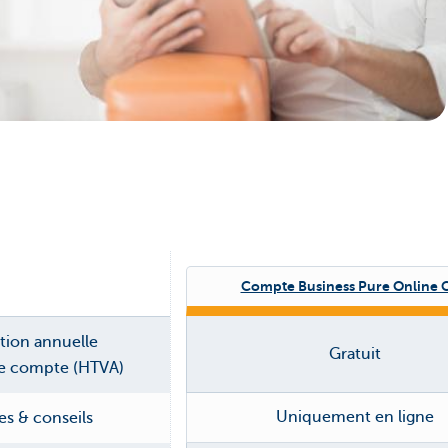
Entrepreneurs
Compte Business Pure Online 
tion annuelle
Gratuit
le compte (HTVA)
Uniquement en ligne
es & conseils