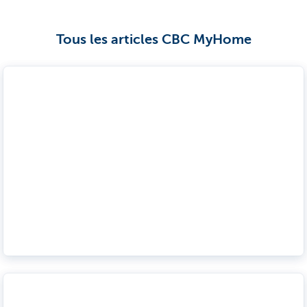
Tous les articles CBC MyHome
Quel type de taux d'intérêt correspond le mieux à la
maison de vos rêves?
En savoir plus