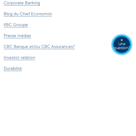
Corporate Banking
Blog du Chief Economist
KBC Groupe
Presse médias
Une
CBC Banque et/ou CBC Assurances?
question?
Investor relation
Durabilité
Attention, emprunter de l'argent coûte aussi
de l'argent.
***** Voir conditions sur la page
®
Sitemap