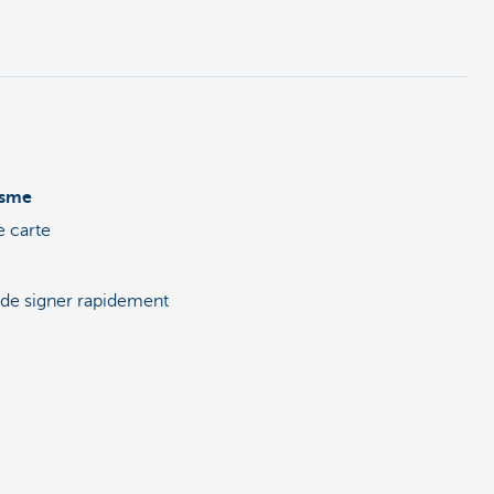
tsme
e carte
t de signer rapidement