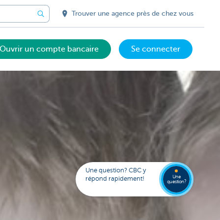
Trouver une agence près de chez vous
Ouvrir un compte bancaire
Se connecter
Votre
assista
digital
Trouve
FAQ
Kate
une
Une question? CBC y
agenc
Une
répond rapidement!
question?