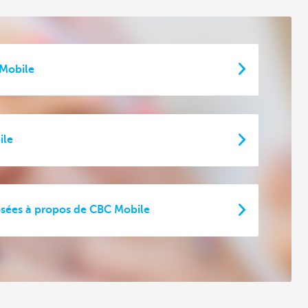
 Mobile
ile
sées à propos de CBC Mobile