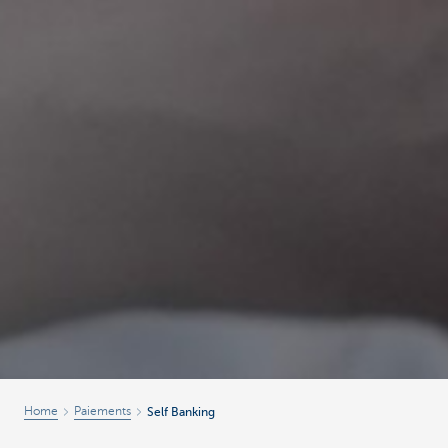
Home
Paiements
Self Banking