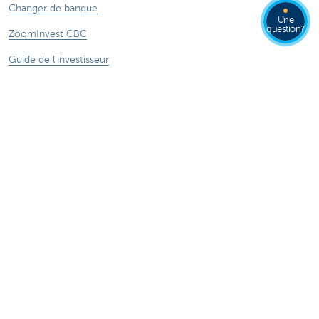
Changer de banque
Une
question?
ZoomInvest CBC
Guide de l'investisseur
En savoir plus
Jobs
Particuliers
Private Banking & Wealth
Entrepreneurs
Corporate Banking
Blog du Chief Economist
KBC Groupe
Presse médias