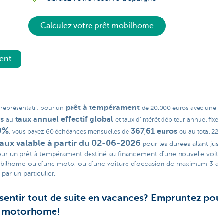
Calculez votre prêt mobilhome
ent.
prêt à tempérament
représentatif: pour un
de 20.000 euros avec une
s
taux annuel effectif global
au
et taux d’intérêt débiteur annuel fixe
9%
367,61 euros
,
vous payez 60 échéances mensuelles de
ou au total 2
aux valable à partir du 02-06-2026
pour les durées allant ju
our un prêt à tempérament destiné au financement d’une nouvelle voit
bilhome ou d'une moto, ou d’une voiture d’occasion de maximum 3 a
par un particulier
.
sentir tout de suite en vacances? Empruntez po
e motorhome!