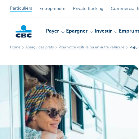
Particuliers
Entreprendre
Private Banking
Commercial B
Payer
Epargner
Investir
Emprunt
Home
Aperçu des prêts
Pour votre voiture ou un autre véhicule
Prêt
Particulieren