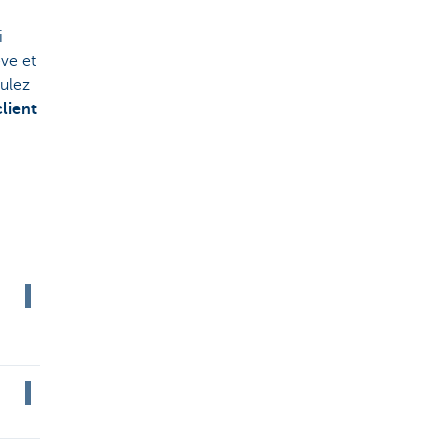
i
ve et
mulez
lient