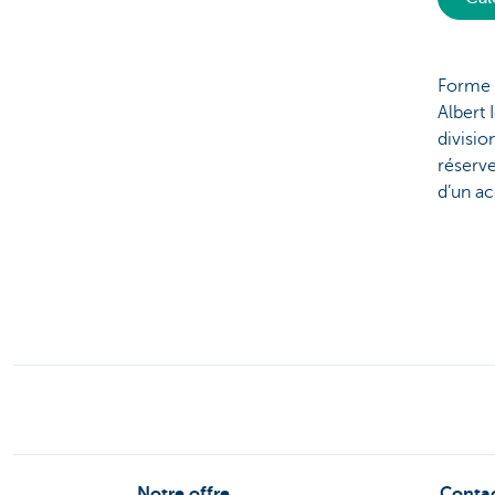
Forme 
Albert
divisi
réserv
d’un a
Notre offre
Conta