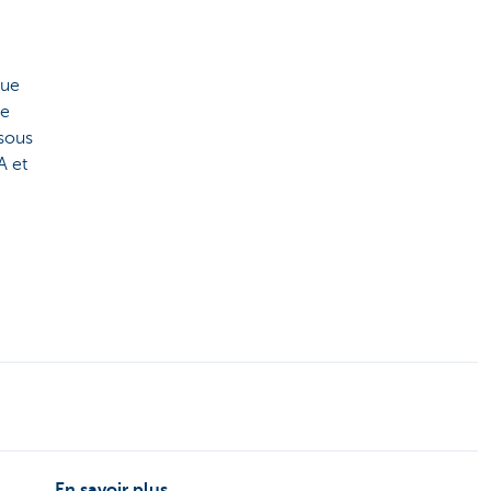
nue
ge
 sous
A et
En savoir plus