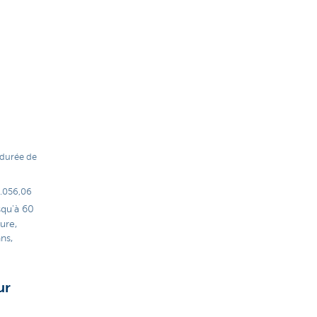
 durée de
2.056,06
squ'à 60
ure,
ns,
ur