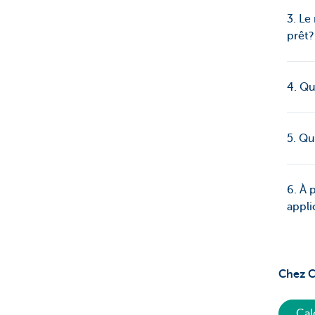
3. Le
prêt?
4. Qu
5. Q
6. À 
appli
Chez C
Cal