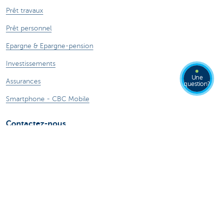
Prêt travaux
Prêt personnel
Epargne & Epargne-pension
Investissements
Une
Assurances
question?
Smartphone - CBC Mobile
Contactez-nous
Nous contacter
Trouver une agence
Signaler une fraude sur Internet
Card Stop + 32 78 170 170
Une plainte?