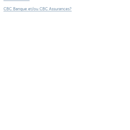
CBC Banque et/ou CBC Assurances?
Investor relation
Durabilité
Attention, emprunter de l'argent coûte aussi
de l'argent.
***** Voir conditions sur la page
®
Sitemap
Tarifs
CBC Banque et/ou CBC Assurances?
Informations légales
Accessibilité numérique