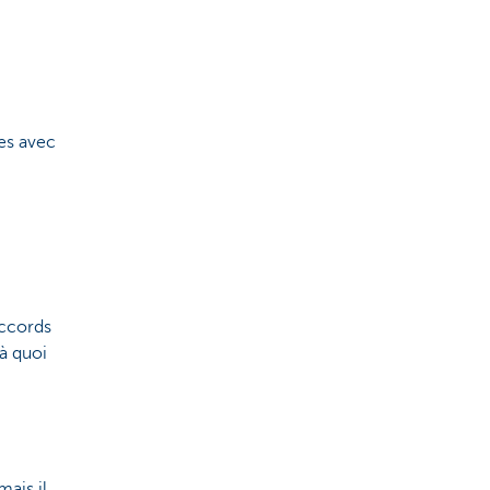
es avec
accords
 à quoi
mais il