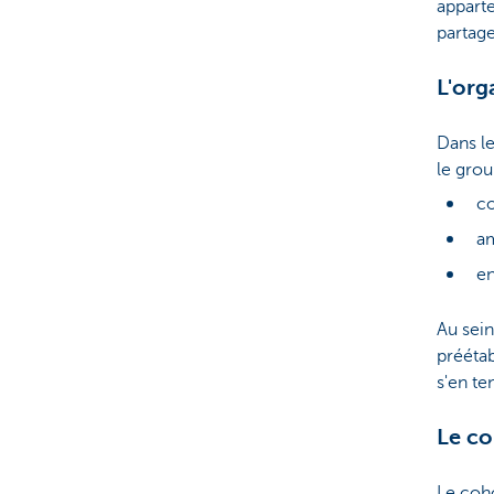
apparte
partage
L'org
Dans l
le grou
c
a
en
Au sein
préétab
s'en ten
Le co
Le coho