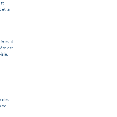
est
 et la
res, il
ète est
isie.
n des
n de