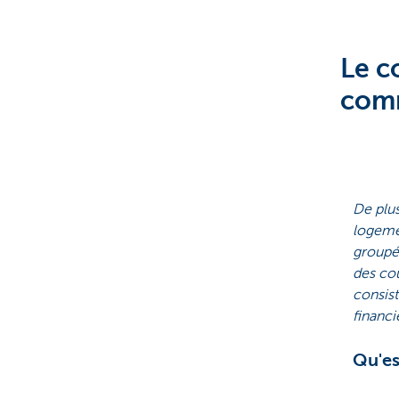
Le c
comm
De plus
logemen
groupé,
des coû
consis
financi
Qu'es