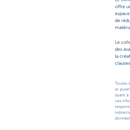
offre 
espaces
de rédu
matéri
Le coho
des ava
la créa
clauses
Toutes l
et pure
quant à 
ces inf
respons
indirect
données 