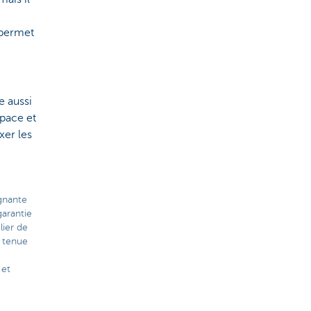
 permet
e aussi
space et
xer les
ignante
arantie
lier de
 tenue
 et