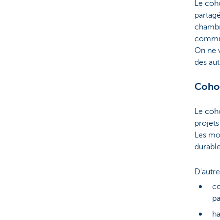
Le coh
partagé
chambre
communs
On ne 
des aut
Cohou
Le coh
projets
Les mot
durable
D'autre
co
pa
ha