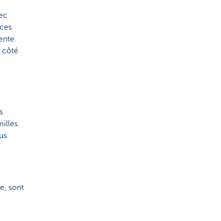
vec
aces
ente.
 côté
s
illes.
us
e, sont