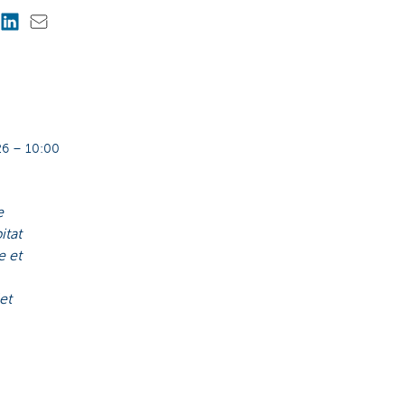
6 – 10:00
e
itat
e et
et