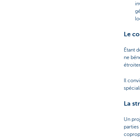
in
gé
lo
Le co
Étant d
ne béné
étroite
Il conv
spécial
La st
Un proj
parties
coprop