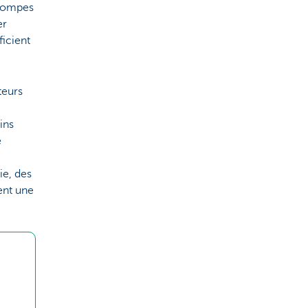
 pompes
er
ficient
teurs
ins
e
ie, des
ent une