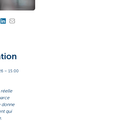
ation
6 – 15:00
réelle
parce
le donne
nt qui
.