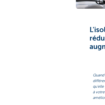
L'is
rédu
augm
Quand o
différe
qu'elle
à votre
amélior