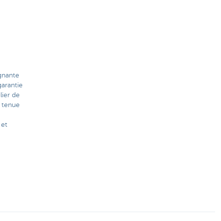
ignante
arantie
lier de
 tenue
 et