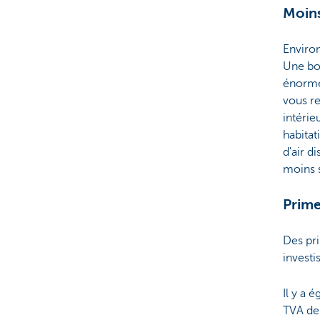
Moins
Enviro
Une bon
énorme 
vous re
intérie
habitat
d'air d
moins s
Prime
Des pri
invest
Il y a 
TVA de 