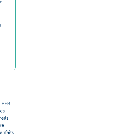
e
e
t
t PEB
nes
eils
re
enfaits