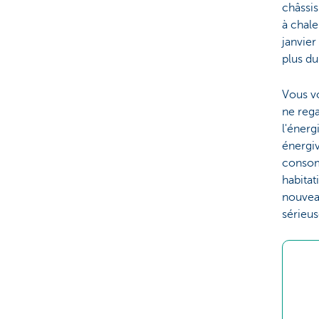
châssis
à chale
janvier
plus du
Vous vo
ne rega
l'énerg
énergiv
consom
habitat
nouvea
sérieus