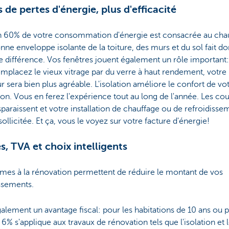
 de pertes d'énergie, plus d'efficacité
n 60% de votre consommation d'énergie est consacrée au chau
ne enveloppe isolante de la toiture, des murs et du sol fait d
différence. Vos fenêtres jouent également un rôle important:
mplacez le vieux vitrage par du verre à haut rendement, votre
ur sera bien plus agréable. L'isolation améliore le confort de vo
ion. Vous en ferez l'expérience tout au long de l'année. Les co
isparaissent et votre installation de chauffage ou de refroidisse
ollicitée. Et ça, vous le voyez sur votre facture d'énergie!
s, TVA et choix intelligents
mes à la rénovation permettent de réduire le montant de vos
issements.
également un avantage fiscal: pour les habitations de 10 ans ou pl
6% s'applique aux travaux de rénovation tels que l'isolation et 