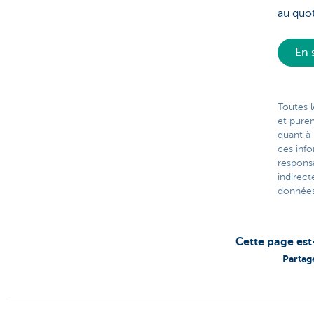
au quot
En 
Toutes l
et pure
quant à 
ces inf
respons
indirect
données 
Cette page est
Partag