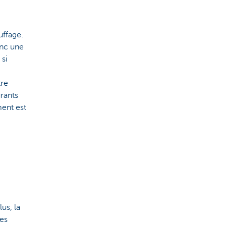
ffage.
onc une
 si
tre
urants
ment est
us, la
les