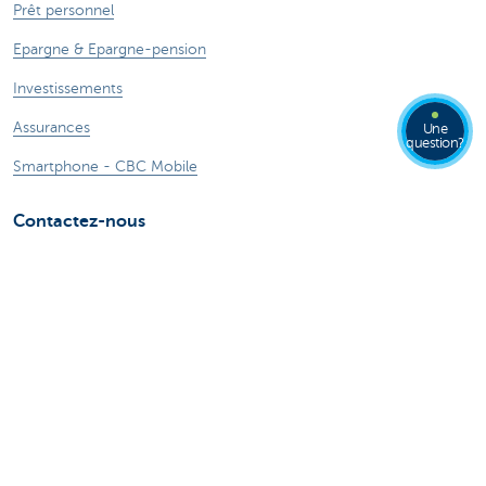
Prêt personnel
Epargne & Epargne-pension
Investissements
Assurances
Une
question?
Smartphone - CBC Mobile
Contactez-nous
Nous contacter
Trouver une agence
Signaler une fraude sur Internet
Card Stop + 32 78 170 170
Une plainte?
Ressources