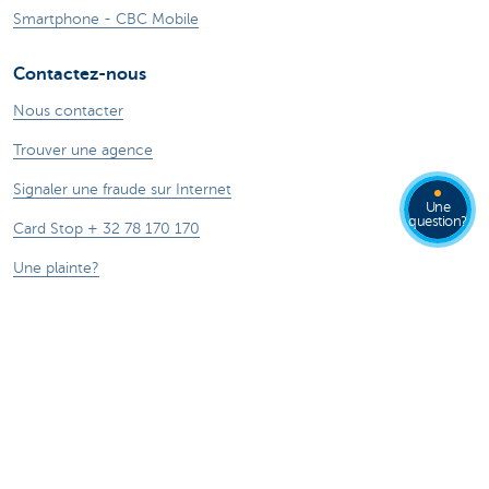
Smartphone - CBC Mobile
Contactez-nous
Nous contacter
Trouver une agence
Signaler une fraude sur Internet
Une
question?
Card Stop + 32 78 170 170
Une plainte?
Ressources
Guide du prêt hypothécaire
Guide des cartes de crédits
Tutoriels digitaux
Changer de banque