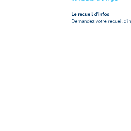
Le recueil d’infos
Demandez votre recueil d’inf
Demandez-le en ligne
.
Disponible sur PC, iPhon
* Bolero fait partie de KBC
Notre offre
Contactez-n
Compte bancaire
Nous contacte
Service bancaire de base CBC
Trouver une ag