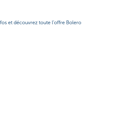
os et découvrez toute l’offre Bolero
e et iPad !
 Bank SA, société du KBC Groupe.
ous
Ressources
r
Guide du prêt hypothécaire
ence
Guide des cartes de crédits