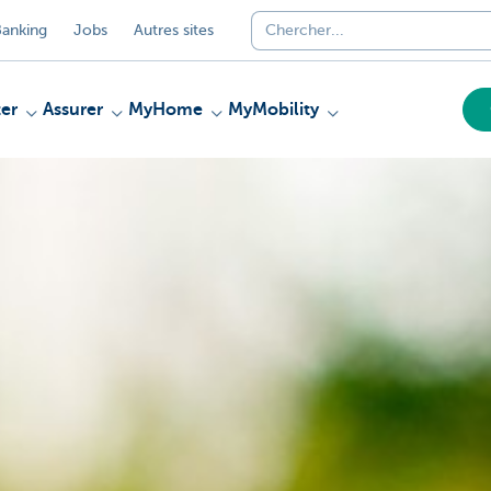
anking
Jobs
Autres sites
er
Assurer
MyHome
MyMobility