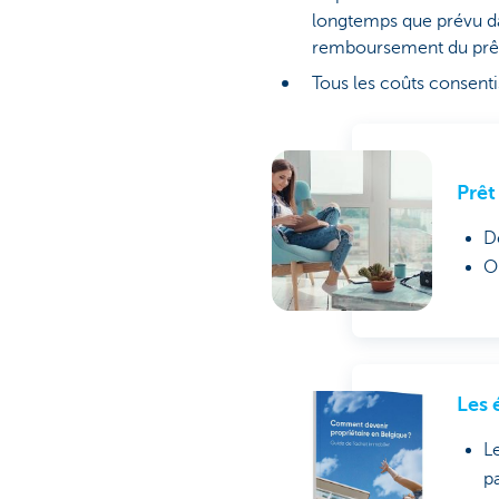
longtemps que prévu da
remboursement du prê
Tous les coûts consent
Prêt
D
O
Les 
L
pa