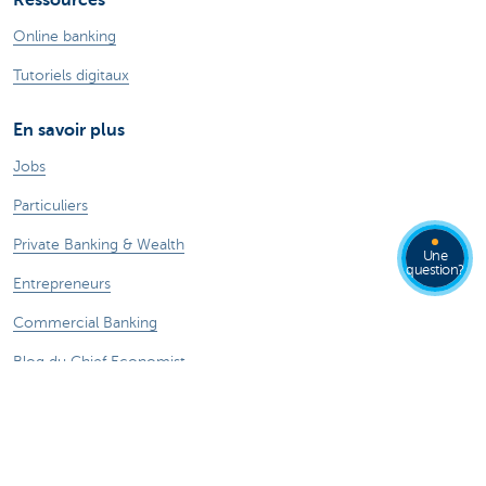
Ressources
Online banking
Tutoriels digitaux
En savoir plus
Jobs
Particuliers
Private Banking & Wealth
Une
question?
Entrepreneurs
Commercial Banking
Blog du Chief Economist
KBC Groupe
Presse médias
CBC Banque et/ou CBC Assurances?