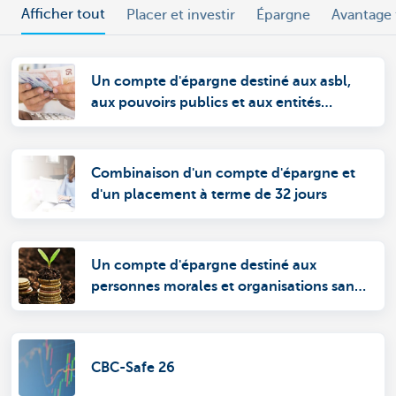
Afficher tout
Placer et investir
Épargne
Avantage f
Un compte d'épargne destiné aux asbl,
aux pouvoirs publics et aux entités
autonomes
Combinaison d'un compte d'épargne et
d'un placement à terme de 32 jours
Un compte d'épargne destiné aux
personnes morales et organisations sans
personnalité juridique
CBC-Safe 26