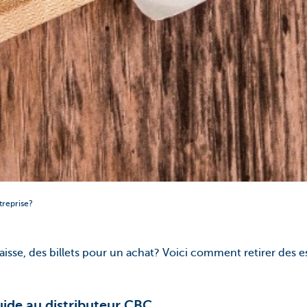
treprise?
isse, des billets pour un achat? Voici comment retirer des 
quide au distributeur CBC