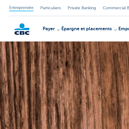
Entreprendre
Particuliers
Private Banking
Commercial B
Payer
Épargne et placements
Empr
KBC