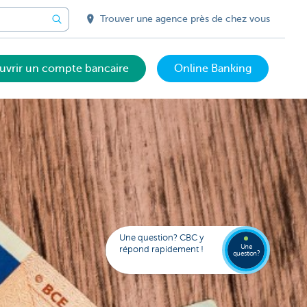
Trouver une agence près de chez vous
uvrir un compte bancaire
Online Banking
Votre
assista
digital
Trouve
FAQ
Kate
une
Une question? CBC y
agenc
Une
répond rapidement !
question?