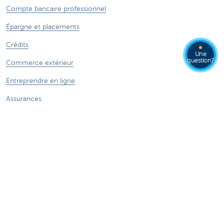
Compte bancaire professionnel
Épargne et placements
Crédits
Une
question?
Commerce extérieur
Entreprendre en ligne
Assurances
Contactez-nous
Prendre rendez-vous
CBC près de chez vous
Appeler nos experts
Une plainte?
Card Stop