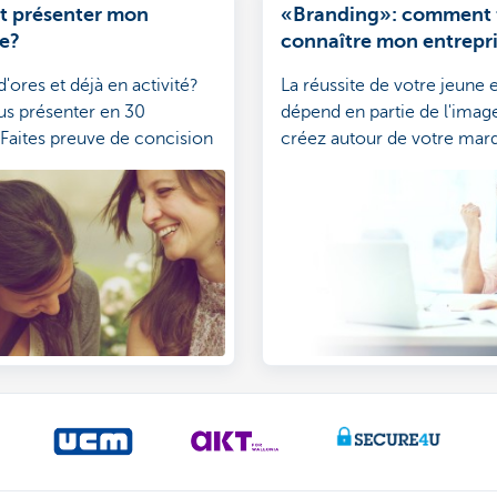
 présenter mon
«Branding»: comment f
se?
connaître mon entrepri
soigner son image?
'ores et déjà en activité?
La réussite de votre jeune 
us présenter en 30
dépend en partie de l'imag
Faites preuve de concision
créez autour de votre mar
té! Voici comment
«branding» consiste à travai
votre elevator pitch.
positionnement d'une marq
limite pas au volet publicita
Quelques conseils pour dé