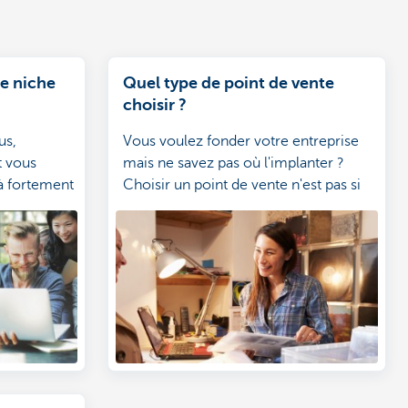
e niche
Quel type de point de vente
choisir ?
us,
Vous voulez fonder votre entreprise
t vous
mais ne savez pas où l'implanter ?
à fortement
Choisir un point de vente n'est pas si
ez de vous
simple car vous devez tenir compte
 ou d'une
d'énormément de facteurs. Que vous
 un marché
vouliez proposer des services ou des
 potentiel,
produits, le lieu joue un rôle important.
toute
le fameux
t,
marché bien
trement dit,