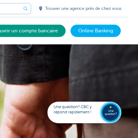
Trouver une agence près de chez vous
uvrir un compte bancaire
Online Banking
Votre
assista
digital
Trouve
FAQ
Kate
une
Une question? CBC y
agenc
Une
répond rapidement !
question?