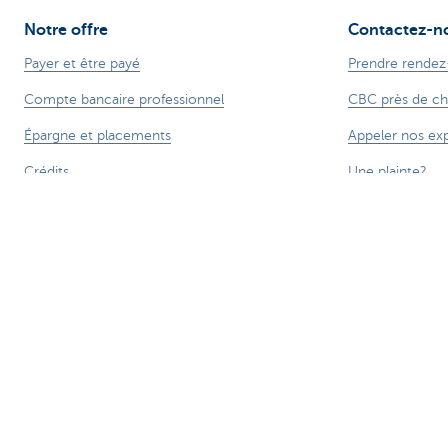
Notre offre
Contactez-n
Payer et être payé
Prendre rendez
Compte bancaire professionnel
CBC près de ch
Épargne et placements
Appeler nos ex
Crédits
Une plainte?
Commerce extérieur
Card Stop
Entreprendre en ligne
Signaler une fra
Assurances