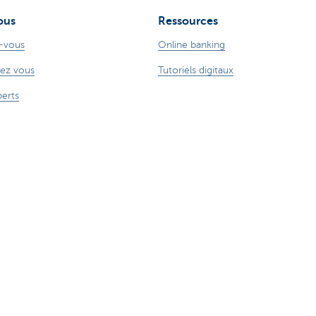
ous
Ressources
-vous
Online banking
ez vous
Tutoriels digitaux
perts
ude sur Internet