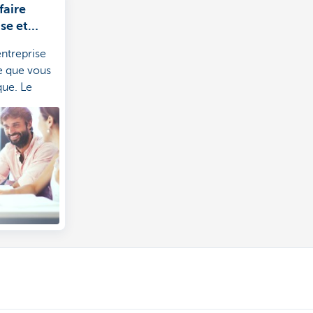
aire
se et
entreprise
e que vous
que. Le
ller sur le
ue et ne se
ire.
marrer.