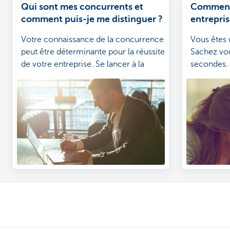
Qui sont mes concurrents et
Comment
comment puis-je me distinguer ?
entrepri
Votre connaissance de la concurrence
Vous êtes d
peut être déterminante pour la réussite
Sachez vo
de votre entreprise. Se lancer à la
secondes. 
légère, sans se renseigner au préalable
et de clar
sur son environnement, c'est en effet
concevoir 
risquer de se casser le nez. Mais où
trouver les informations utiles et que
peuvent-elles vous apporter en
pratique? Comment vous assurer
d'avoir toujours une longueur d'avance
sur vos concurrents?