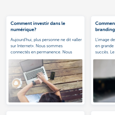
Comment investir dans le
Comment 
numérique?
branding
plan de 
Aujourd'hui, plus personne ne dit «aller
L'image de
sur Internet». Nous sommes
en grande 
connectés en permanence. Nous
succès. Le
avons le monde dans notre poche ou
par lequel
notre sac à main. Savez- vous que
image. Et 
depuis la fin 2015, nous sommes plus
un plan de
nombreux à utiliser Google sur un
commencer
smartphone que sur un ordinateur
entreprise 
portable? C'est Google qui l'affirme.
une fois l'
En tout cas, une chose est claire: il est
indispensable d'investir dans le
numérique.