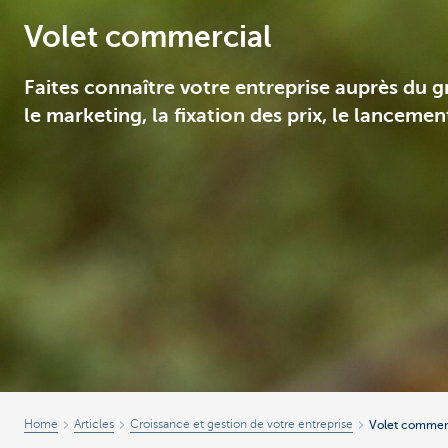
Volet commercial
Entrepreneurs
Faites connaître votre entreprise auprès du g
le marketing, la fixation des prix, le lanceme
Home
Articles
Croissance et gestion de votre entreprise
Volet commer