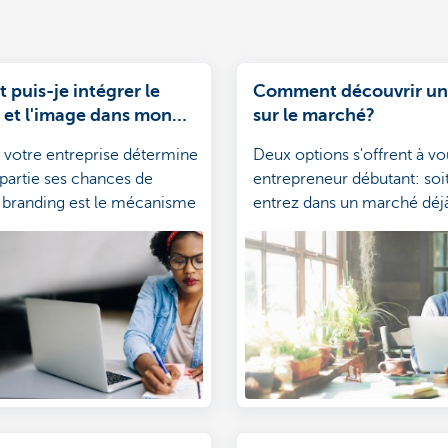
puis-je intégrer le
Comment découvrir un
 et l'image dans mon
sur le marché?
marketing ?
 votre entreprise détermine
Deux options s'offrent à vo
partie ses chances de
entrepreneur débutant: soi
 branding est le mécanisme
entrez dans un marché déj
 vous donnez forme à cette
concurrentiel et vous tent
ce mécanisme s'inscrit dans
différencier d'une manière
 marketing. Par où
autre. Soit vous cherchez
 avant de lancer votre
recelant encore pas mal de
? Quelle est la voie à suivre
voire un marché dénué de 
entreprise lancée ?
concurrence, c'est-à-dire 
«créneau». Quoi qu'il en soi
choisissez un segment du 
défini pour vous lancer, au
une «niche».