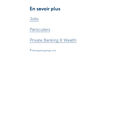
En savoir plus
Jobs
Particuliers
Private Banking & Wealth
Entrepreneurs
Commercial Banking
Blog du Chief Economist
KBC Groupe
Presse médias
CBC Banque et/ou CBC Assurances?
Durabilité