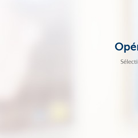
Opér
Sélect