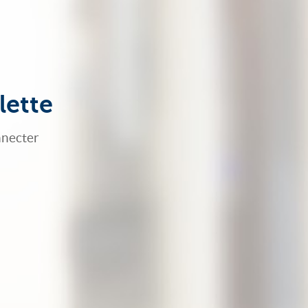
lette
nnecter