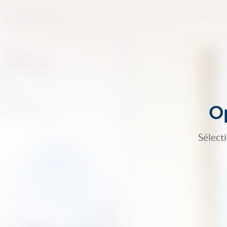
Op
Sélect