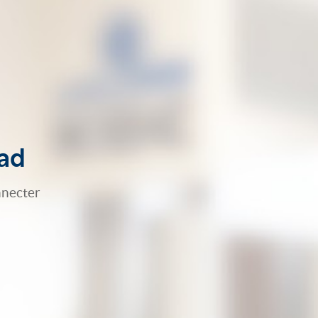
Pad
nnecter