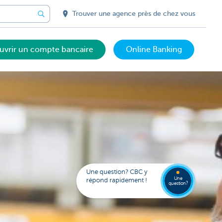
Trouver une agence près de chez vous
uvrir un compte bancaire
Online Banking
Trouve
FAQ
une
Une question? CBC y
agenc
Une
répond rapidement !
question?