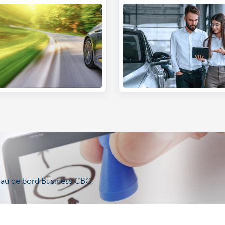
nelles. Saviez-vous que
ou chef d'entreprise?
z déduire une grande partie
is de voiture de vos impôts?
ez généralement déduire
 hauteur de 75%. Il existe
quelques règles spécifiques
de déductibilité fiscale des
our les entreprises
es et les sociétés.
les ici.
eau de bord Business CBC,