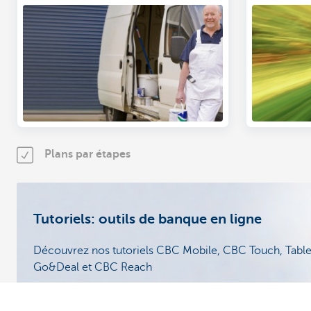
en ligne.
profession
vous pouve
de vos fra
Vous pouv
ces frais à
cependant 
en matière 
voitures p
individuell
Découvrez-
Plans par étapes
Tutoriels: outils de banque en ligne
Découvrez nos tutoriels CBC Mobile, CBC Touch, Tabl
Go&Deal et CBC Reach
Plus d'info