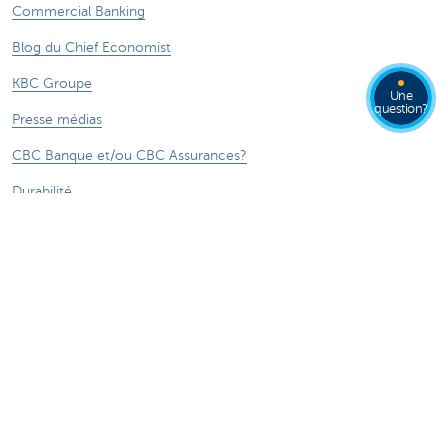
Commercial Banking
Blog du Chief Economist
KBC Groupe
Une
question?
Presse médias
CBC Banque et/ou CBC Assurances?
Durabilité
Attention, emprunter de l'argent coûte aussi
de l'argent.
®
Sitemap
Tarifs
Informations légales