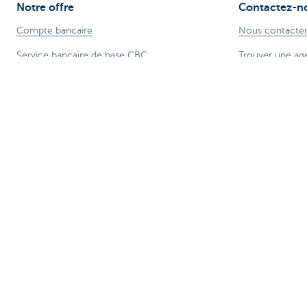
Notre offre
Contactez-n
Compte bancaire
Nous contacte
Service bancaire de base CBC
Trouver une ag
Compte bancaire professionnel
Signaler une fra
Cartes de crédit
Card Stop + 32
Prêt hypothécaire
Une plainte?
Prêt voiture
Prêt travaux
Prêt personnel
Epargne & Epargne-pension
Investissements
Assurances
Smartphone - CBC Mobile