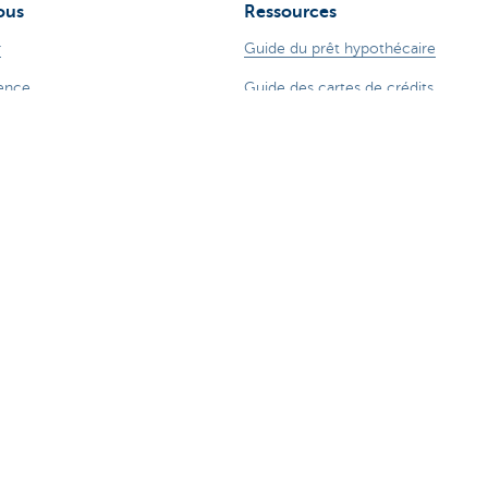
ous
Ressources
r
Guide du prêt hypothécaire
ence
Guide des cartes de crédits
ude sur Internet
Tutoriels digitaux
 78 170 170
Changer de banque
ZoomInvest CBC
Guide de l'investisseur