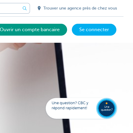
Trouver une agence près de chez vous
Ouvrir un compte bancaire
Se connecter
Votre
assista
digital
Trouve
FAQ
Kate
une
Une question? CBC y
agenc
Une
répond rapidement!
question?