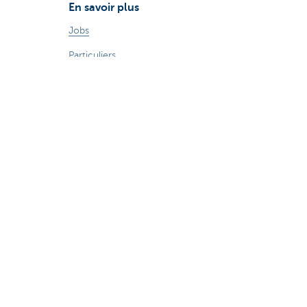
En savoir plus
Jobs
Particuliers
Private Banking & Wealth
Entrepreneurs
Corporate Banking
Blog du Chief Economist
KBC Groupe
Presse médias
CBC Banque et/ou CBC Assurances?
Investor relation
Durabilité