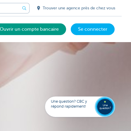
Trouver une agence près de chez vous
Ouvrir un compte bancaire
Se connecter
Votre
assista
digital
Trouve
Contac
Kate
une
Une question? CBC y
agenc
Une
répond rapidement!
question?