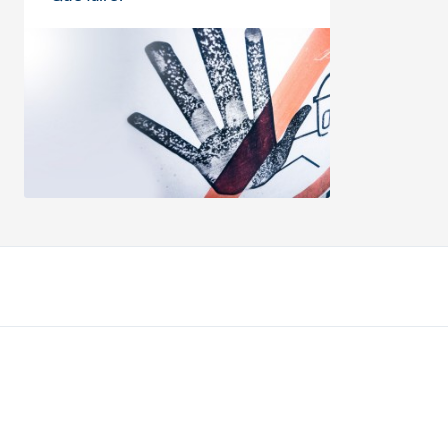
Notre offre
Contactez-n
Compte bancaire
Nous contacte
Service bancaire de base CBC
Trouver une ag