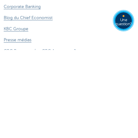
Corporate Banking
Blog du Chief Economist
Une
question?
KBC Groupe
Presse médias
CBC Banque et/ou CBC Assurances?
Investor relation
Durabilité
Attention, emprunter de l'argent coûte aussi
de l'argent.
***** Voir conditions sur la page
®
Sitemap