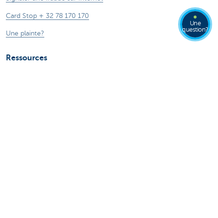
Card Stop + 32 78 170 170
Une
question?
Une plainte?
Ressources
Guide du prêt hypothécaire
Guide des cartes de crédits
Tutoriels digitaux
Changer de banque
ZoomInvest CBC
Guide de l'investisseur
En savoir plus
Jobs