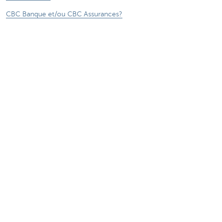
CBC Banque et/ou CBC Assurances?
Investor relation
Durabilité
Attention, emprunter de l'argent coûte aussi
de l'argent.
***** Voir conditions sur la page
®
Sitemap
Tarifs
CBC Banque et/ou CBC Assurances?
Informations légales
Accessibilité numérique