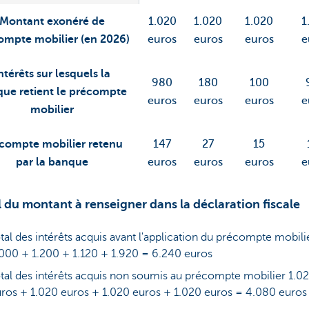
Montant exonéré de
1.020
1.020
1.020
1
ompte mobilier (en 2026)
euros
euros
euros
e
ntérêts sur lesquels la
980
180
100
ue retient le précompte
euros
euros
euros
e
mobilier
compte mobilier retenu
147
27
15
par la banque
euros
euros
euros
e
 du montant à renseigner dans la déclaration fiscale
tal des intérêts acquis avant l'application du précompte mobilie
000 + 1.200 + 1.120 + 1.920 = 6.240 euros
tal des intérêts acquis non soumis au précompte mobilier 1.0
ros + 1.020 euros + 1.020 euros + 1.020 euros = 4.080 euro