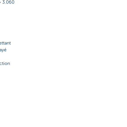
 = 3.060
ettant
payé
ction