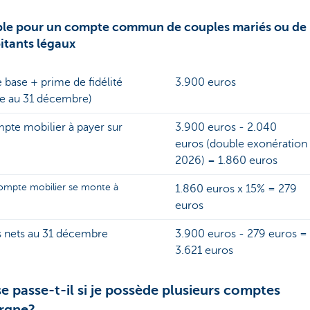
le pour un compte commun de couples mariés ou de
itants légaux
 base + prime de fidélité
3.900 euros
se au 31 décembre)
pte mobilier à payer sur
3.900 euros - 2.040
euros (double exonération
2026) = 1.860 euros
ompte mobilier se monte à
1.860 euros x 15% = 279
euros
ts nets au 31 décembre
3.900 euros - 279 euros =
3.621 euros
e passe-t-il si je possède plusieurs comptes
rgne?