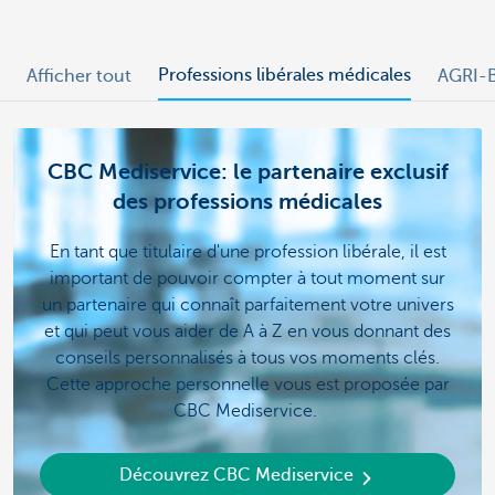
Professions libérales médicales
Afficher tout
AGRI-B
CBC Mediservice: le partenaire exclusif
des professions médicales
En tant que titulaire d'une profession libérale, il est
important de pouvoir compter à tout moment sur
un partenaire qui connaît parfaitement votre univers
et qui peut vous aider de A à Z en vous donnant des
conseils personnalisés à tous vos moments clés.
Cette approche personnelle vous est proposée par
CBC Mediservice.
Découvrez CBC Mediservice