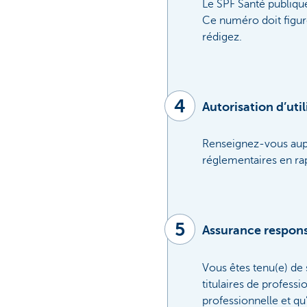
Le SPF Santé publiqu
Ce numéro doit figure
rédigez.
4
Autorisation d’uti
Renseignez-vous aupr
réglementaires en rap
5
Assurance responsa
Vous êtes tenu(e) de
titulaires de profess
professionnelle et q