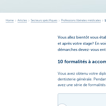
Home
Articles
Secteurs spécifiques
Professions libérales médicales
S
Vous allez bientôt vous é
et après votre stage? En vo
démarches devez-vous entre
10 formalités à accom
Vous avez obtenu votre diplô
dentisterie générale. Pendan
avez une série de formalité