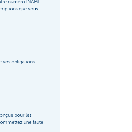
votre numéro INAMI.
scriptions que vous
 vos obligations
conçue pour les
s commettez une faute