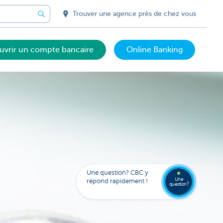
Trouver une agence près de chez vous
uvrir un compte bancaire
Online Banking
Votre
assista
digital
Trouve
FAQ
Kate
une
Une question? CBC y
agenc
Une
répond rapidement !
question?