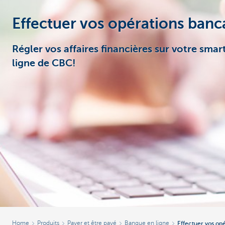
Effectuer vos opérations banc
Entrepreneurs
Régler vos affaires financières sur votre sma
ligne de CBC!
Home
Produits
Payer et être payé
Banque en ligne
Effectuer vos op