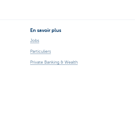
En savoir plus
Jobs
Particuliers
Private Banking & Wealth
Entrepreneurs
Commercial Banking
Blog du Chief Economist
KBC Groupe
Presse médias
CBC Banque et/ou CBC Assurances?