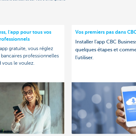
ss, l'app pour tous vos
Vos premiers pas dans CBC
ofessionnels
Installer l'app CBC Busines
app gratuite, vous réglez
quelques étapes et comme
s bancaires professionnelles
l'utiliser.
 vous le voulez.