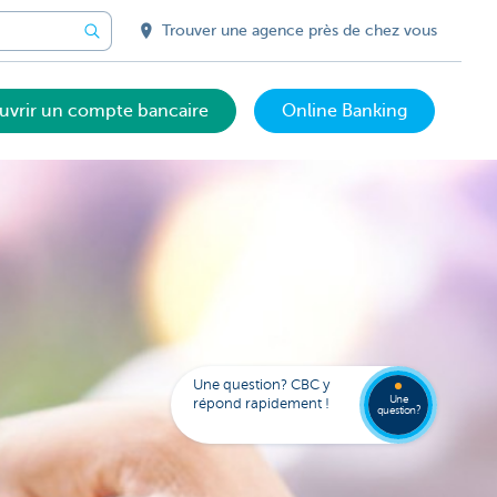
Trouver une agence près de chez vous
uvrir un compte bancaire
Online Banking
Trouve
FAQ
une
Une question? CBC y
agenc
Une
répond rapidement !
question?