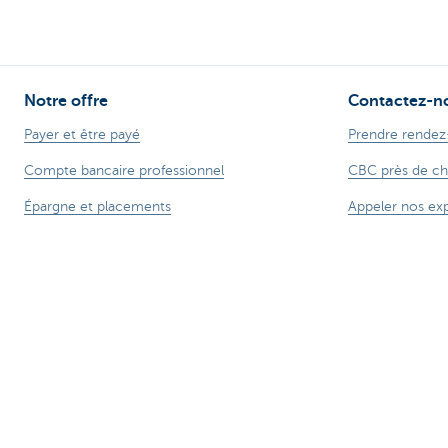
Notre offre
Contactez-n
Payer et être payé
Prendre rendez
Compte bancaire professionnel
CBC près de ch
Épargne et placements
Appeler nos ex
Crédits
Une plainte?
Commerce extérieur
Card Stop
Entreprendre en ligne
Signaler une fra
Assurances