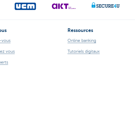
ous
Ressources
-vous
Online banking
ez vous
Tutoriels digitaux
perts
ude sur Internet