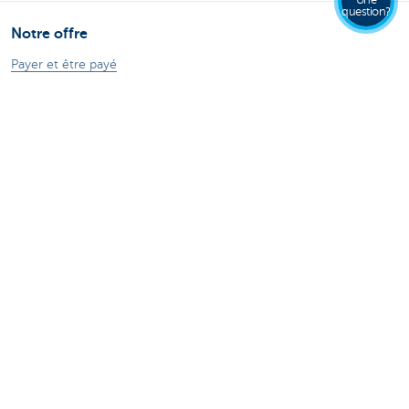
Une
question?
Notre offre
Payer et être payé
Compte bancaire professionnel
Épargne et placements
Crédits
Commerce extérieur
Entreprendre en ligne
Assurances
Contactez-nous
Prendre rendez-vous
CBC près de chez vous
Appeler nos experts