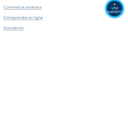
Commerce extérieur
Une
question?
Entreprendre en ligne
Assurances
Contactez-nous
Prendre rendez-vous
CBC près de chez vous
Appeler nos experts
Une plainte?
Card Stop
Signaler une fraude sur Internet
Ressources
Online banking