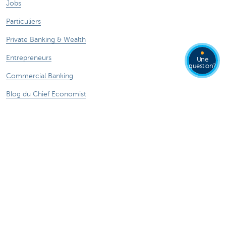
Jobs
Particuliers
Private Banking & Wealth
Entrepreneurs
Une
question?
Commercial Banking
Blog du Chief Economist
KBC Groupe
Presse médias
CBC Banque et/ou CBC Assurances?
Durabilité
Attention, emprunter de l'argent coûte aussi
de l'argent.